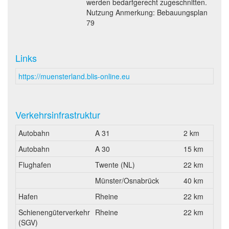
werden bedarfgerecht zugeschnitten.
Nutzung Anmerkung: Bebauungsplan
79
Links
https://muensterland.blis-online.eu
Verkehrsinfrastruktur
Autobahn
A 31
2 km
Autobahn
A 30
15 km
Flughafen
Twente (NL)
22 km
Münster/Osnabrück
40 km
Hafen
Rheine
22 km
Schienengüterverkehr
Rheine
22 km
(SGV)