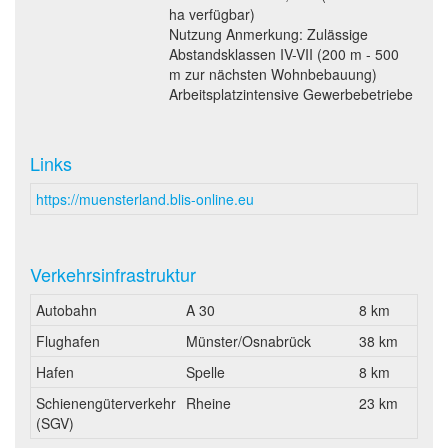
ha verfügbar)
Nutzung Anmerkung: Zulässige
Abstandsklassen IV-VII (200 m - 500
m zur nächsten Wohnbebauung)
Arbeitsplatzintensive Gewerbebetriebe
Links
https://muensterland.blis-online.eu
Verkehrsinfrastruktur
Autobahn
A 30
8 km
Flughafen
Münster/Osnabrück
38 km
Hafen
Spelle
8 km
Schienengüterverkehr
Rheine
23 km
(SGV)