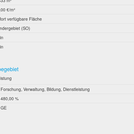
833 m²
,00 €/m²
fort verfügbare Fläche
ndergebiet (SO)
in
in
begebiet
eistung
Forschung, Verwaltung, Bildung, Dienstleistung
480,00 %
GE