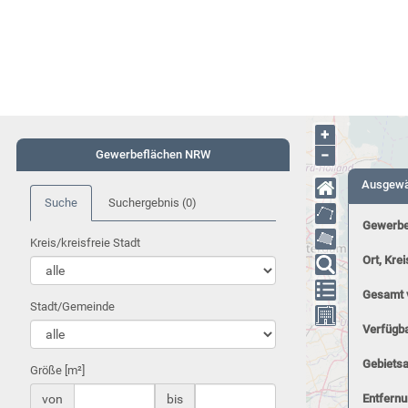
+
−
Gewerbeflächen NRW
Ausgewä
Suche
Suchergebnis
(0)
Gewerbe
Kreis/kreisfreie Stadt
Ort, Krei
Gesamt 
Stadt/Gemeinde
Verfügba
Gebiets
Größe [m²]
von
bis
Entfernu