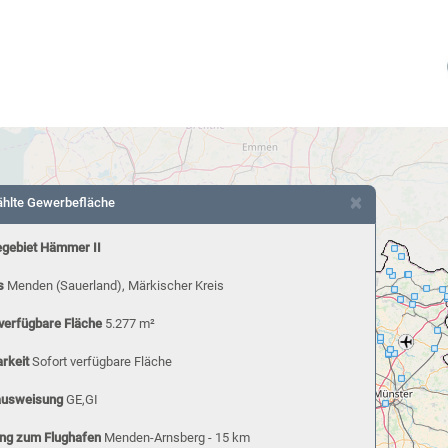
×
hlte Gewerbefläche
gebiet Hämmer II
s
Menden (Sauerland), Märkischer Kreis
verfügbare Fläche
5.277 m²
rkeit
Sofort verfügbare Fläche
ausweisung
GE,GI
ng zum Flughafen
Menden-Arnsberg - 15 km