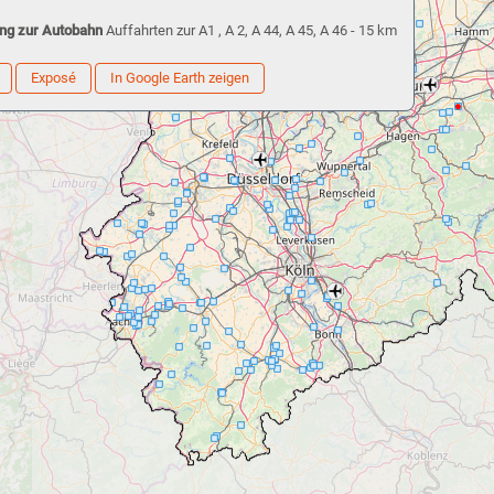
ng zur Autobahn
Auffahrten zur A1 , A 2, A 44, A 45, A 46 - 15 km
Exposé
In Google Earth zeigen