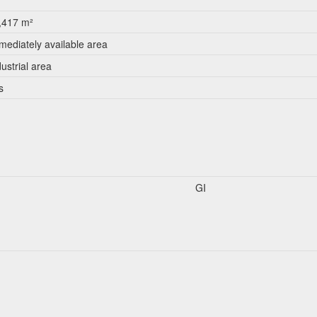
,417 m²
mediately available area
dustrial area
s
GI