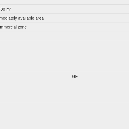
800 m²
mediately available area
mmercial zone
GE