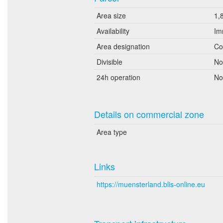
Area size
1,
Availability
Im
Area designation
Co
Divisible
No
24h operation
No
Details on commercial zone
Area type
Links
https://muensterland.blis-online.eu