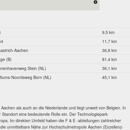
4
9,5 km
44
11,7 km
astrich-Aachen
36,8 km
ège (B)
81,4 km
nnenhavenweg Stein (NL)
36,1 km
ltums-Noordsweg Born (NL)
45,1 km
 Aachen als auch an die Niederlande und liegt unweit von Belgien. In
 Standort eine bedeutende Rolle ein. Der Technologiepark
ropa. Im direkten Umfeld haben die F & E -abteilungen zahlreicher
uf die unmittelbare Nähe zur Hochschulmetropole Aachen (Exzellenz-