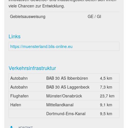
viele Chancen zur Entwicklung.
Gebietsausweisung
GE / GI
Links
https://muensterland.blis-online.eu
Verkehrsinfrastruktur
Autobahn
BAB 30 AS Ibbenbüren
4,5 km
Autobahn
BAB 30 AS Laggenbeck
7,3 km
Flughafen
Münster/Osnabrück
23,7 km
Hafen
Mittellandkanal
9,1 km
Dortmund-Ems-Kanal
9,5 km
KONTAKT