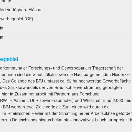
029 m²
fort verfügbare Fläche
werbegebiet (GE)
in
in
begebiet
 interkommunaler Forschungs- und Gewerbepark in Trägerschaft der
terinnen sind die Stadt Jülich sowie die Nachbargemeinden Niederzier
ind. Das Gelände des BPJ umfasst ca. 52 ha hochwertige Gewerbefläche
e des Strukturwandels der von Braunkohlenverstromung geprägten
n hier in Zusammenarbeit mit Partnern aus Forschung
 RWTH Aachen, DLR sowie Fraunhofer) und Wirtschaft rund 2.000 neu
m BPJ werden zwei Ziele verfolgt: Zum einen wird durch die
im Rheinischen Revier mit der Schaffung neuer Arbeitsplätze geförder
renzen Deutschlands hinaus bekanntes innovatives Leuchtturmprojekt i