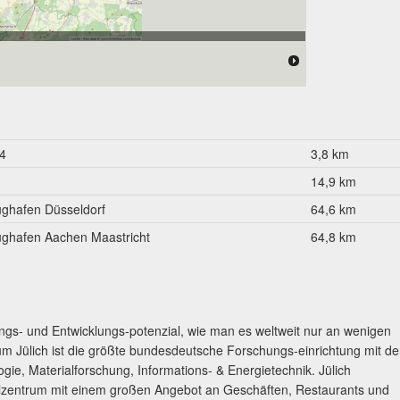
 176.000 Einwohner
4
3,8 km
14,9 km
ughafen Düsseldorf
64,6 km
ughafen Aachen Maastricht
64,8 km
ungs- und Entwicklungs-potenzial, wie man es weltweit nur an wenigen
m Jülich ist die größte bundesdeutsche Forschungs-einrichtung mit d
ie, Materialforschung, Informations- & Energietechnik. Jülich
telzentrum mit einem großen Angebot an Geschäften, Restaurants und