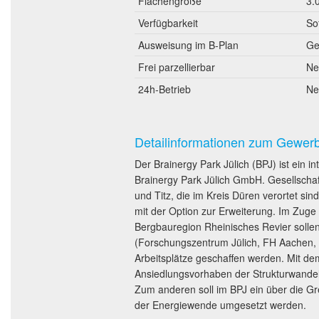
Flächengröße
3.
Verfügbarkeit
So
Ausweisung im B-Plan
Ge
Frei parzellierbar
Ne
24h-Betrieb
Ne
Detailinformationen zum Gewer
Der Brainergy Park Jülich (BPJ) ist ein
Brainergy Park Jülich GmbH. Gesellschaf
und Titz, die im Kreis Düren verortet s
mit der Option zur Erweiterung. Im Zug
Bergbauregion Rheinisches Revier solle
(Forschungszentrum Jülich, FH Aachen,
Arbeitsplätze geschaffen werden. Mit de
Ansiedlungsvorhaben der Strukturwandel 
Zum anderen soll im BPJ ein über die G
der Energiewende umgesetzt werden.