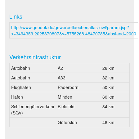
Links
http://www.geodok.de/gewerbeflaechenatlas-owl/param.jsp?
x=3494359.2025370807&y=5755268.48470785&abstand=2000
Verkehrsinfrastruktur
Autobahn
A2
26 km
Autobahn
A33
32 km
Flughafen
Paderborn
50 km
Hafen
Minden
60 km
Schienengüterverkehr
Bielefeld
34 km
(SGV)
Gütersloh
46 km