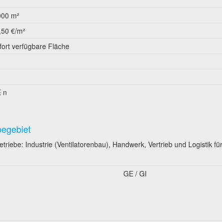
000 m²
,50 €/m²
fort verfügbare Fläche
 n
begebiet
iebe: Industrie (Ventilatorenbau), Handwerk, Vertrieb und Logistik fü
GE / GI