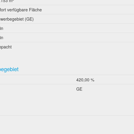
.153 m²
fort verfügbare Fläche
werbegebiet (GE)
in
in
bpacht
begebiet
420,00 %
GE