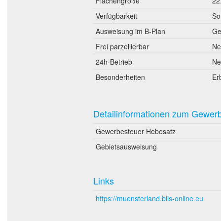
Flächengröße
22
Verfügbarkeit
So
Ausweisung im B-Plan
Ge
Frei parzellierbar
Ne
24h-Betrieb
Ne
Besonderheiten
Er
Detailinformationen zum Gewer
Gewerbesteuer Hebesatz
Gebietsausweisung
Links
https://muensterland.blis-online.eu