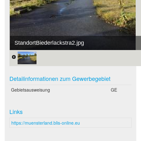
StandortBiederlackstra2.jpg
Detailinformationen zum Gewerbegebiet
Gebietsausweisung
GE
Links
https://muensterland.blis-online.eu