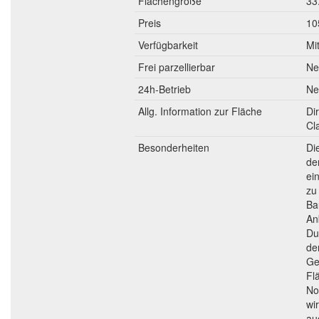
Flächengröße
33
Preis
10
Verfügbarkeit
Mi
Frei parzellierbar
Ne
24h-Betrieb
Ne
Allg. Information zur Fläche
Di
Cl
Besonderheiten
Di
de
ei
zu
Ba
An
Du
de
Ge
Fl
No
wi
au