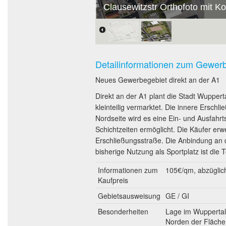
Clausewitzstr Orthofoto mit Ko
Detailinformationen zum Gewer
Neues Gewerbegebiet direkt an der A1
Direkt an der A1 plant die Stadt Wupper
kleinteilig vermarktet. Die innere Erschl
Nordseite wird es eine Ein- und Ausfahr
Schichtzeiten ermöglicht. Die Käufer erw
Erschließungsstraße. Die Anbindung an d
bisherige Nutzung als Sportplatz ist die
Informationen zum
105€/qm, abzüglich
Kaufpreis
Gebietsausweisung
GE / GI
Besonderheiten
Lage im Wuppertale
Norden der Fläche