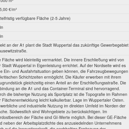
.000 m²
5,00 €/m²
ttelfristig verfügbare Fläche (2-5 Jahre)
in
in
rekt an der A1 plant die Stadt Wuppertal das zukünftige Gewerbegebiet
ausewitzstraße.
e Fläche wird kleinteilig vermarktet. Die innere Erschließung wird von
r Stadt Wuppertal in Eigenleistung errichtet. Auf der Nordseite wird es
ne Ein- und Ausfahrtsituation geben können, die Fahrzeugbewegungen
 kritischen Schichtzeiten ermöglicht. Die Käufer erwerben mit ihrem
ugrundstück gleichzeitig einen Anteil an der Erschließungsstraße. Die
bindung an die A1 und das Container-Terminal sind hervorragend.
rch die bisherige Nutzung als Sportplatz ist die Topografie im Rahmen
r Flächenentwicklung leicht kalkulierbar. Lage im Wuppertaler Osten.
werbliche und industrielle Nutzung im direkten Umfeld im Norden der
äche. Südwestlich sind Wohngebiete zu berücksichtigen. Im
rdostbereich der Fläche sind GI-Werte möglich. Bei dieser GE-Fläche
rd neben der Arbeitsplatzdichte des anzusiedelnden Unternehmens
ch auf die Innovationskraft, die nachhaltige Ergänzung der