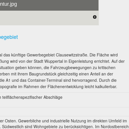
ntur.jpg
begebiet
tal das künftige Gewerbegebiet Clausewitzstraße. Die Fläche wird
ießung wird von der Stadt Wuppertal in Eigenleistung errichtet. Auf der
tsituation geben können, die Fahrzeugbewegungen zu kritischen
erben mit ihrem Baugrundstück gleichzeitig einen Anteil an der
ie A1 und das Container-Terminal sind hervorragend. Durch die
 Topografie im Rahmen der Flächenentwicklung leicht kalkulierbar.
 teilflächenspezifischer Abschläge
r Osten. Gewerbliche und industrielle Nutzung im direkten Umfeld im
. Südwestlich sind Wohngebiete zu berücksichtigen. Im Nordostbereich