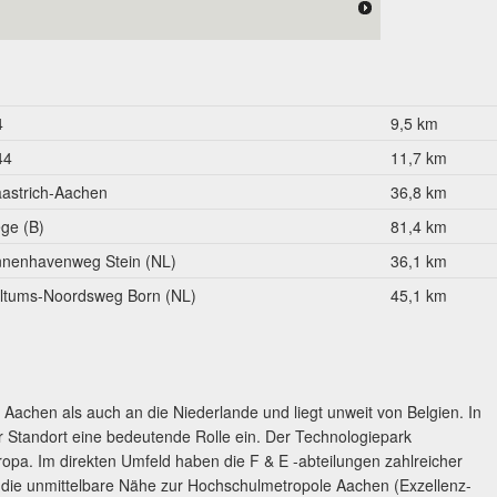
4
9,5 km
44
11,7 km
astrich-Aachen
36,8 km
ège (B)
81,4 km
nnenhavenweg Stein (NL)
36,1 km
ltums-Noordsweg Born (NL)
45,1 km
 Aachen als auch an die Niederlande und liegt unweit von Belgien. In
 Standort eine bedeutende Rolle ein. Der Technologiepark
ropa. Im direkten Umfeld haben die F & E -abteilungen zahlreicher
uf die unmittelbare Nähe zur Hochschulmetropole Aachen (Exzellenz-