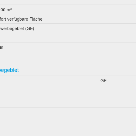
000 m²
fort verfügbare Fläche
werbegebiet (GE)
in
begebiet
GE