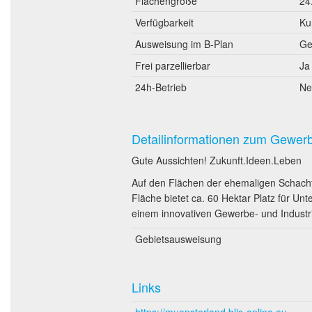
Flächengröße
24
Verfügbarkeit
Ku
Ausweisung im B-Plan
Ge
Frei parzellierbar
Ja
24h-Betrieb
Ne
Detailinformationen zum Gewer
Gute Aussichten! Zukunft.Ideen.Leben
Auf den Flächen der ehemaligen Schacht
Fläche bietet ca. 60 Hektar Platz für Un
einem innovativen Gewerbe- und Industri
Gebietsausweisung
Links
https://muensterland.blis-online.eu