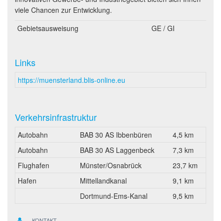
viele Chancen zur Entwicklung.
Gebietsausweisung
GE / GI
Links
https://muensterland.blis-online.eu
Verkehrsinfrastruktur
Autobahn
BAB 30 AS Ibbenbüren
4,5 km
Autobahn
BAB 30 AS Laggenbeck
7,3 km
Flughafen
Münster/Osnabrück
23,7 km
Hafen
Mittellandkanal
9,1 km
Dortmund-Ems-Kanal
9,5 km
KONTAKT