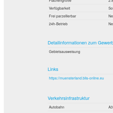
Flächengröße
2.
Verfügbarkeit
So
Frei parzellierbar
Ne
24h-Betrieb
Ne
Detailinformationen zum Gewer
Gebietsausweisung
Links
https://muensterland.blis-online.eu
Verkehrsinfrastruktur
Autobahn
A3