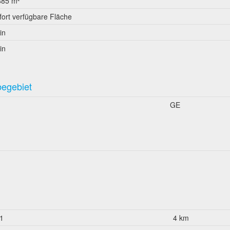
885 m²
fort verfügbare Fläche
in
in
begebiet
GE
1
4 km