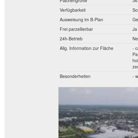
Flächengröße
36
Verfügbarkeit
So
Ausweisung im B-Plan
Ge
Frei parzellierbar
Ja
24h-Betrieb
Ne
Allg. Information zur Fläche
- 
Pa
ho
ze
Besonderheiten
- 