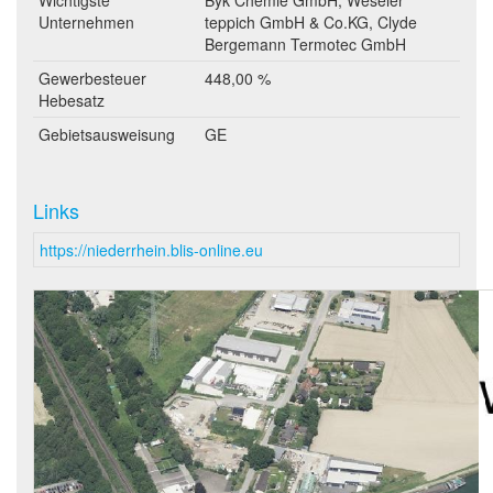
Wichtigste
Byk Chemie GmbH, Weseler
Unternehmen
teppich GmbH & Co.KG, Clyde
Bergemann Termotec GmbH
Gewerbesteuer
448,00 %
Hebesatz
Gebietsausweisung
GE
Links
https://niederrhein.blis-online.eu