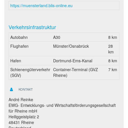
https://muensterland.blis-online.eu
Verkehrsinfrastruktur
Autobahn
A30
8 km
Flughafen
Münster/Osnabrück
28
km
Hafen
Dortmund-Ems-Kanal
8 km
Schienengüterverkehr
Container-Terminal (GVZ
7 km
(SGV)
Rheine)
KONTAKT
André Reinke
EWG- Entwicklungs- und Wirtschaftsförderungsgesellschaft
für Rheine mbH
Heiliggeistplatz 2
48431 Rheine