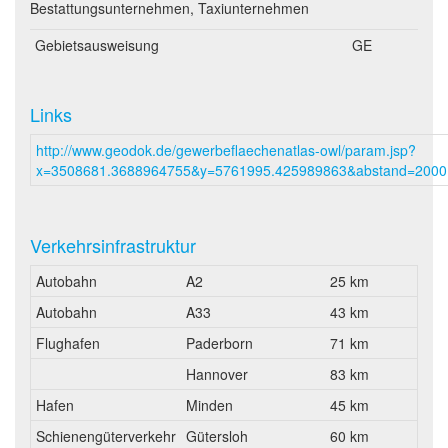
Bestattungsunternehmen, Taxiunternehmen
Gebietsausweisung
GE
Links
http://www.geodok.de/gewerbeflaechenatlas-owl/param.jsp?
x=3508681.3688964755&y=5761995.425989863&abstand=2000
Verkehrsinfrastruktur
Autobahn
A2
25 km
Autobahn
A33
43 km
Flughafen
Paderborn
71 km
Hannover
83 km
Hafen
Minden
45 km
Schienengüterverkehr
Gütersloh
60 km